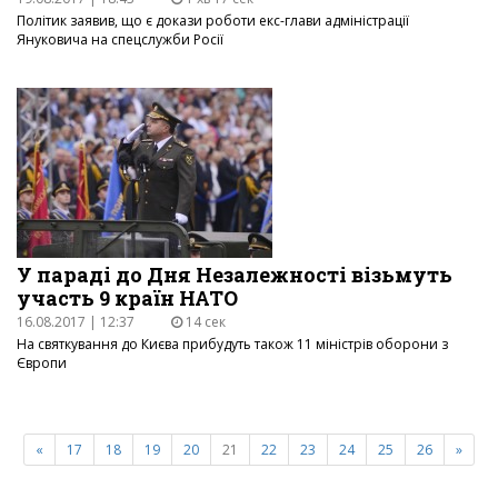
Політик заявив, що є докази роботи екс-глави адміністрації
Януковича на спецслужби Росії
У параді до Дня Незалежності візьмуть
участь 9 країн НАТО
16.08.2017 | 12:37
14 сек
На святкування до Києва прибудуть також 11 міністрів оборони з
Європи
«
17
18
19
20
21
22
23
24
25
26
»