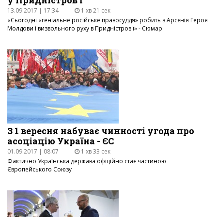
у Придністров’ї
13.09.2017 | 17:34
1 хв 21 сек
«Сьогодні «геніальне російське правосуддя» робить з Арсєнія Героя
Молдови і визвольного руху в Придністров'ї» - Сюмар
З 1 вересня набуває чинності угода про
асоціацію Україна - ЄС
01.09.2017 | 08:07
1 хв 33 сек
Фактично Українська держава офіційно стає частиною
Європейського Союзу