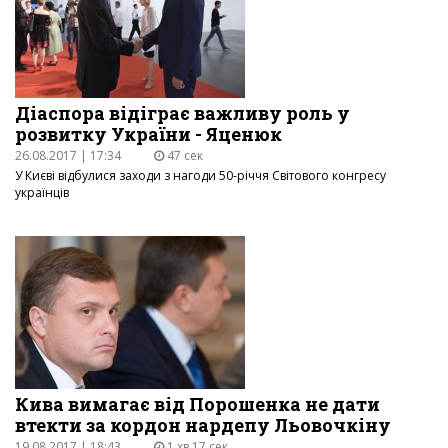
Діаспора відіграє важливу роль у
розвитку України - Яценюк
26.08.2017 | 17:34
47 сек
У Києві відбулися заходи з нагоди 50-річчя Світового конгресу
українців
Кива вимагає від Порошенка не дати
втекти за кордон нардепу Льовочкіну
19.08.2017 | 18:43
1 хв 17 сек