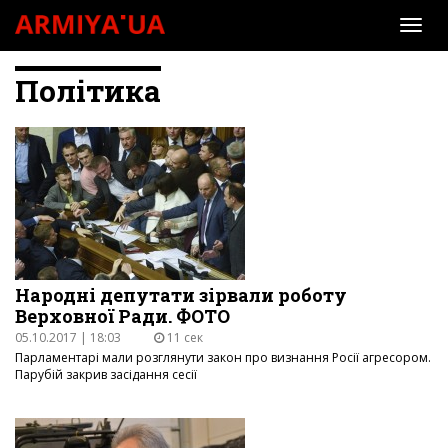
Togg
navi
Політика
Народні депутати зірвали роботу
Верховної Ради. ФОТО
05.10.2017 | 18:03
11 сек
Парламентарі мали розглянути закон про визнання Росії агресором.
Парубій закрив засідання сесії