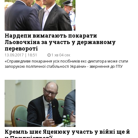
Нардепи вимагають покарати
Льовочкіна за участь у державному
перевороті
13.09.2017 | 18:51
1 хв 04 сек
«Справедливе покарання усіх посібників екс-диктатора може стати
запорукою політичної стабільності України» - звернення до ГПУ
Кремль шиє Яценюку участь у війні ще й