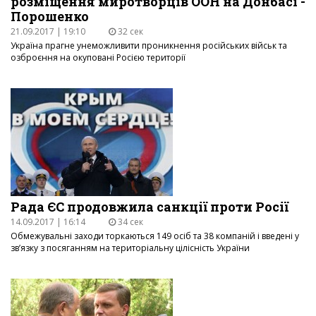
розміщення миротворців ООН на Донбасі -
Порошенко
21.09.2017 | 19:10
32 сек
Україна прагне унеможливити проникнення російських військ та
озброєння на окуповані Росією території
Рада ЄС продовжила санкції проти Росії
14.09.2017 | 16:14
34 сек
Обмежувальні заходи торкаються 149 осіб та 38 компаній і введені у
зв’язку з посяганням на територіальну цілісність України