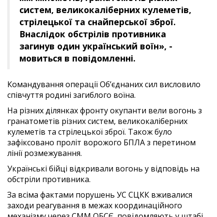
систем, великокаліберних кулеметів,
стрілецької та снайперської зброї.
Внаслідок обстрілів противника
загинув один український воїн», -
мовиться в повідомленні.
Командування операції Об’єднаних сил висловило
співчуття родині загиблого воїна.
На різних ділянках фронту окупанти вели вогонь з
гранатометів різних систем, великокаліберних
кулеметів та стрілецької зброї. Також було
зафіксовано проліт ворожого БПЛА з перетином
лінії розмежування.
Українські бійці відкривали вогонь у відповідь на
обстріли противника.
За всіма фактами порушень УС СЦКК вживалися
заходи реагування в межах координаційного
механізму через СММ ОБСЄ, повідомляють у штабі.