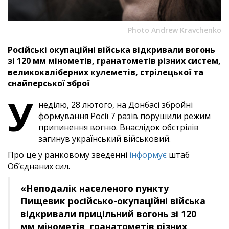
Photo Andrew Kravchenko
Російські окупаційні війська відкривали вогонь
зі 120 мм мінометів, гранатометів різних систем,
великокаліберних кулеметів, стрілецької та
снайперської зброї
У
неділю, 28 лютого, на Донбасі збройні
формування Росії 7 разів порушили режим
припинення вогню. Внаслідок обстрілів
загинув український військовий.
Про це у ранковому зведенні
інформує
штаб
Об’єднаних сил.
«Неподалік населеного пункту
Пищевик російсько-окупаційні війська
відкривали прицільний вогонь зі 120
мм мінометів, гранатометів різних