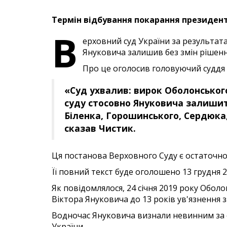
Термін відбування покарання президент
В
ерховний суд України за результат
Януковича залишив без змін рішення
Про це оголосив головуючий суддя
«Суд ухвалив: вирок Оболонського
суду стосовно Януковича залишити
Біленка, Горошинського, Сердюка,
сказав Чистик.
Ця постанова Верховного Суду є остаточно
Її повний текст буде оголошено 13 грудня 20
Як повідомлялося, 24 січня 2019 року Обо
Віктора Януковича до 13 років ув'язнення 
Водночас Януковича визнали невинним за о
України.