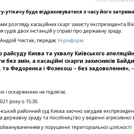
Photo Andrew Kra
у-утікачу буде відраховуватися з часу його затрим
ами розгляду касаційних скарг захисту експрезидента Ві
 судів двох інстанцій у справі про державну зраду.
 Андрій Чистик, передає
Укрінформ.
 райсуду Києва та ухвалу Київського апеляцій
 без змін, а касаційні скарги захисників Байди
 та Федоренка і Фозекош – без задоволення», -
ю і оскарженню не підлягає.
21 року о 15:30.
лонський районний суд Києва заочно засудив експрезиде
за державну зраду та пособництво у веденні агресивної 
бвинуваченням у порушенні територіальної цілісності