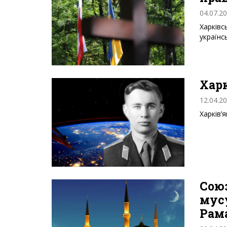
04.07.2
Харківс
українс
Харк
12.04.2
Харків’
Союз
мус
Рам