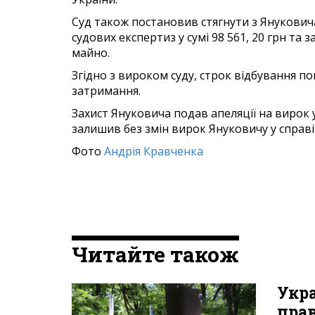
Суд також постановив стягнути з Янукови
судових експертиз у сумі 98 561, 20 грн т
майно.
Згідно з вироком суду, строк відбування п
затримання.
Захист Януковича подав апеляції на вирок 
залишив без змін вирок Януковичу у справі
Фото
Андрія Кравченка
Читайте також
Укра
пра