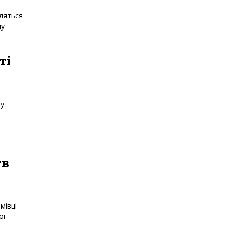
оляться
ду
ті
му
тв
мівці
ої