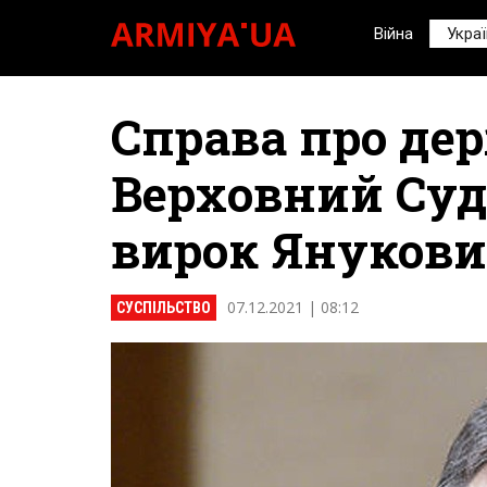
Війна
Украї
Справа про де
Верховний Суд
вирок Януков
07.12.2021 | 08:12
СУСПІЛЬСТВО