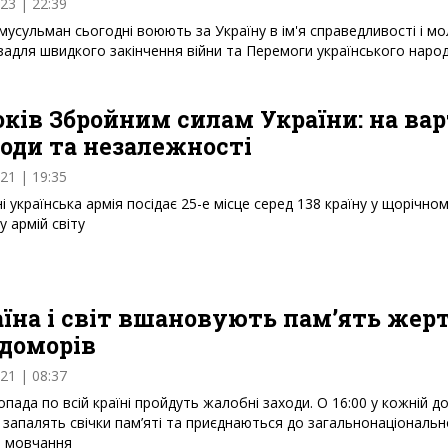
023 | 22:39
мусульман сьогодні воюють за Україну в ім'я справедливості і м
задля швидкого закінчення війни та Перемоги українського наро
оків Збройним силам України: на вар
оди та незалежності
021 | 19:35
і українська армія посідає 25-е місце серед 138 країну у щорічно
у армій світу
їна і світ вшановують пам’ять жер
одоморів
021 | 08:37
опада по всій країні пройдуть жалобні заходи. О 16:00 у кожній до
і запалять свічки пам’яті та приєднаються до загальнонаціональн
и мовчання