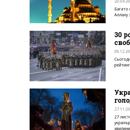
20.04.2
Багато 
Аллаху 
30 р
своб
06.12.2
Сьогодн
рейтинг
Укра
гол
27.11.2
27 лист
українц
хвилин