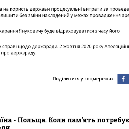
ча на користь держави процесуальні витрати за провед
а залишити без зміни накладений у межах провадження ар
окарання Януковичу буде відраховуватися з часу його
у справі щодо держзради. 2 жовтня 2020 року Апеляційн
 про держзраду.
Поділитися у соцмережах:
їна - Польща. Коли пам'ять потребу
вди