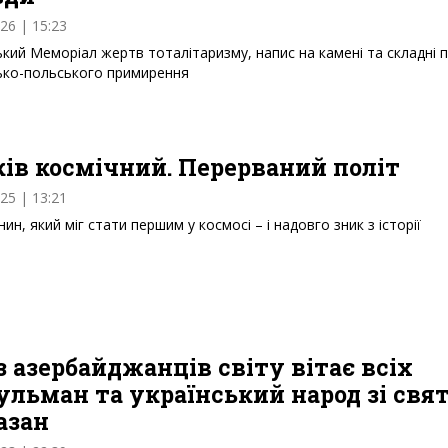
026 | 15:23
ький Меморіал жертв тоталітаризму, напис на камені та складні 
ько-польського примирення
ів космічний. Перерваний політ
025 | 13:21
янин, який міг стати першим у космосі – і надовго зник з історії
 азербайджанців світу вітає всіх
ульман та український народ зі свя
азан