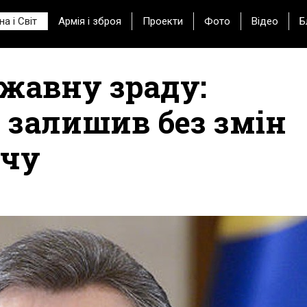
на і Світ
Армія і зброя
Проекти
Фото
Відео
Б
ржавну зраду:
 залишив без змін
ичу