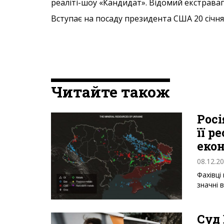
реаліті-шоу «Кандидат». Відомий екстрава
Вступає на посаду президента США 20 січня
Читайте також
Росі
її р
еко
08.12.2
Фахівці
значні 
Суд 