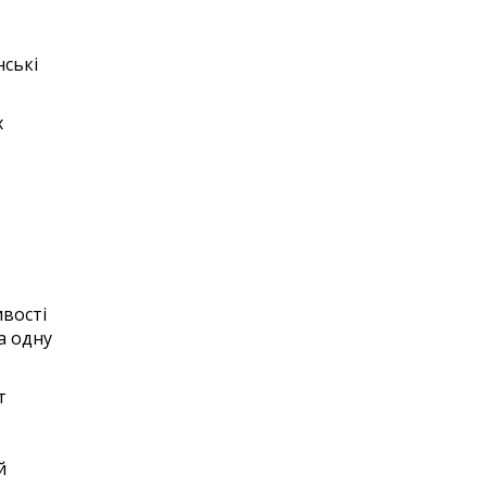
нські
х
а
вості
а одну
т
й