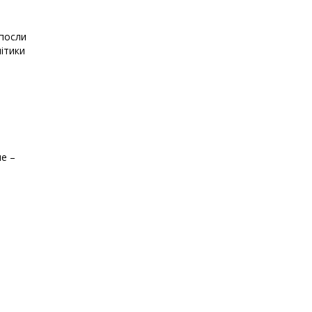
 посли
літики
че –