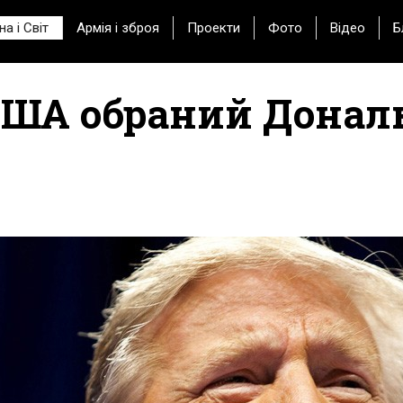
на і Світ
Армія і зброя
Проекти
Фото
Відео
Б
США обраний Донал