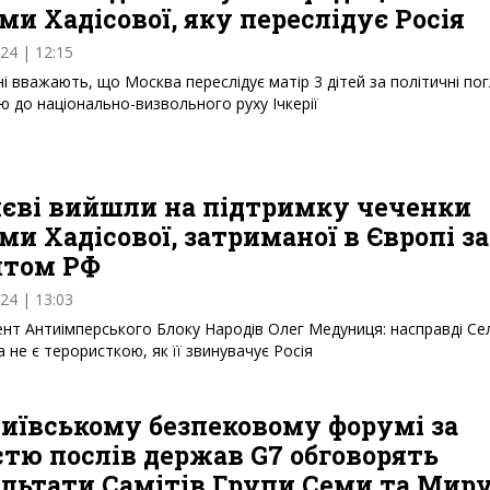
ми Хадісової, яку переслідує Росія
024 | 12:15
ні вважають, що Москва переслідує матір 3 дітей за політичні по
ю до національно-визвольного руху Ічкерії
иєві вийшли на підтримку чеченки
ми Хадісової, затриманої в Європі за
итом РФ
024 | 13:03
нт Антиімперського Блоку Народів Олег Медуниця: насправді Се
а не є терористкою, як її звинувачує Росія
Київському безпековому форумі за
стю послів держав G7 обговорять
ультати Самітів Групи Семи та Мир