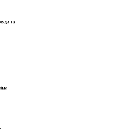
гляди та
ліма
у