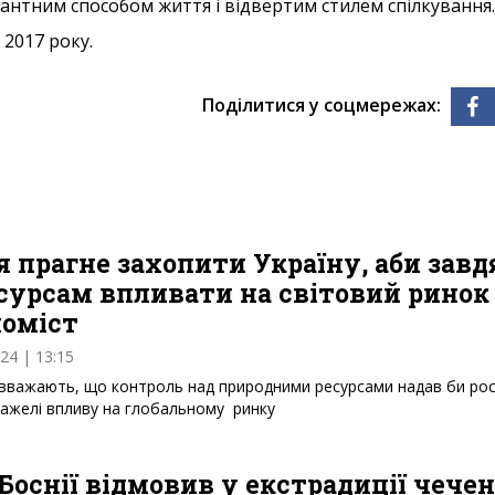
гантним способом життя і відвертим стилем спілкування.
 2017 року.
Поділитися у соцмережах:
я прагне захопити Україну, аби зав
есурсам впливати на світовий ринок
номіст
024 | 13:15
 вважають, що контроль над природними ресурсами надав би рос
важелі впливу на глобальному ринку
Боснії відмовив у екстрадиції чече