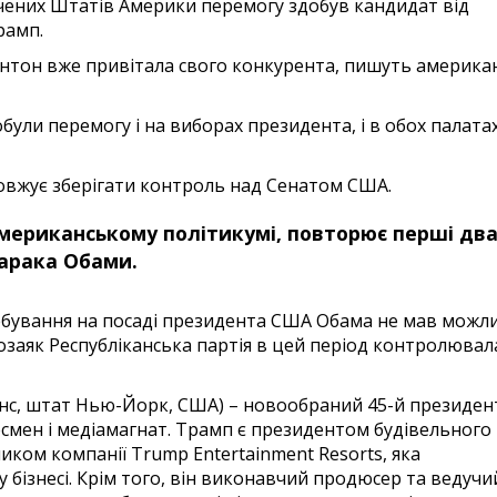
чених Штатів Америки перемогу здобув кандидат від
рамп.
лінтон вже привітала свого конкурента, пишуть америка
були перемогу і на виборах президента, і в обох палата
овжує зберігати контроль над Сенатом США.
американському політикумі, повторює перші дв
арака Обами.
ебування на посаді президента США Обама не мав можли
озаяк Республіканська партія в цей період контролювал
уїнс, штат Нью-Йорк, США) – новообраний 45-й президен
смен і медіамагнат. Трамп є президентом будівельного
иком компанії Trump Entertainment Resorts, яка
у бізнесі. Крім того, він виконавчий продюсер та ведучи