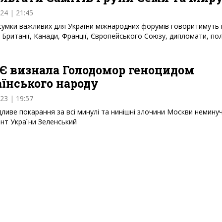
024 | 21:45
сумки важливих для України міжнародних форумів говоритимуть
 Британії, Канади, Франції, Європейського Союзу, дипломати, по
Є визнала Голодомор геноцидом
їнського народу
023 | 19:57
ливе покарання за всі минулі та нинішні злочини Москви немину
нт України Зеленський