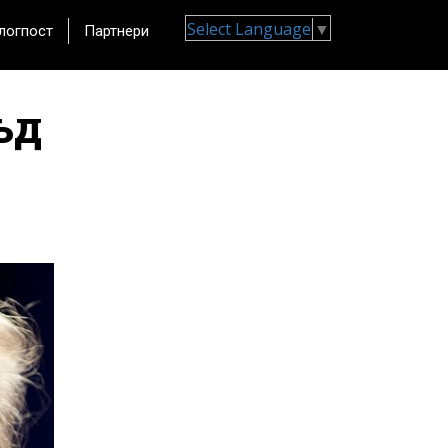
Select Language
▼
логпост
Партнери
ьд