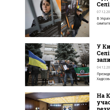
Селі
07.12.2
В Украї
симпаті
У К
Селі
зап
04.12.2
Президе
Хадісов
На 
уча
рез