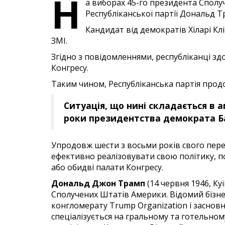
Н
а виборах 45-го президента Сполу
Республіканської партії Дональд Т
Кандидат від демократів Хіларі К
ЗМІ.
Згідно з повідомленнями, республіканці здо
Конгресу.
Таким чином, Республіканська партія прод
Ситуація, що нині складається в 
роки президентства демократа Б
Упродовж шести з восьми років свого пер
ефективно реалізовувати свою політику, п
або обидві палати Конгресу.
Дональд Джон Трамп
(14 червня 1946, К
Сполучених Штатів Америки. Відомий бізне
конгломерату Trump Organization і засновн
спеціалізується на гральному та готельном