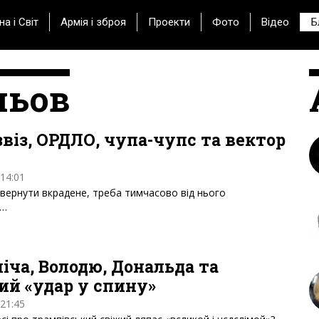
на і Світ
Армія і зброя
Проекти
Фото
Відео
Б
льов
звіз, ОРДЛО, чупа-чупс та вектор
 14:01
повернути вкрадене, треба тимчасово від нього
я…
ліча, Володю, Дональда та
ий «удар у спину»
 21:45