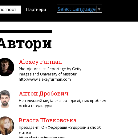
Select Language
▼
логпост
Партнери
Автори
Alexey Furman
Photojournalist. Reportage by Getty
Images and University of Missouri.
http://www.alexeyfurman.com
Антон Дробович
Незалежний медіа-експерт, дослідник проблем
освіти та культури
Власта Шовковська
Президент ГО «Федерація «Здоровий спосіб
життя»
http://vlastaswimming.com