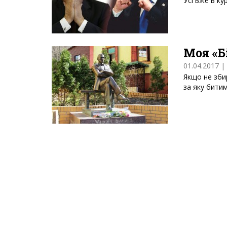
Усі вже в ку
Моя «Б
01.04.2017 |
Якщо не зби
за яку бити