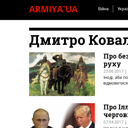
Війна
Украї
Дмитро Кова
Про бе
руху
23.06.2017 |
Іноді, аби 
відмовитис
Про Іл
чергов
07.04.2017 |