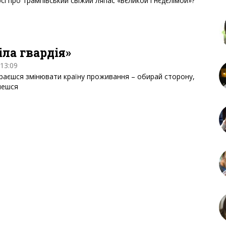
рсі про трампівський свіжий ляпас «вєликой і нєдєлімой»?
іла гвардія»
 13:09
раєшся змінювати країну проживання – обирай сторону,
мешся