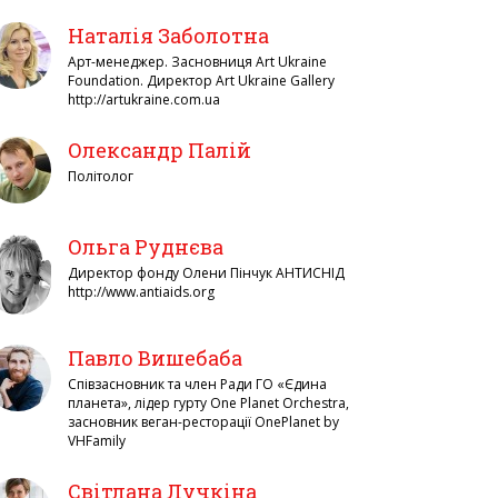
Наталія Заболотна
Арт-менеджер. Засновниця Art Ukraine
Foundation. Директор Art Ukraine Gallery
http://artukraine.com.ua
Олександр Палій
Політолог
Ольга Руднєва
Директор фонду Олени Пінчук АНТИСНІД
http://www.antiaids.org
Павло Вишебаба
Співзасновник та член Ради ГО «Єдина
планета», лідер гурту One Planet Orchestra,
засновник веган-ресторації OnePlanet by
VHFamily
Світлана Лучкіна